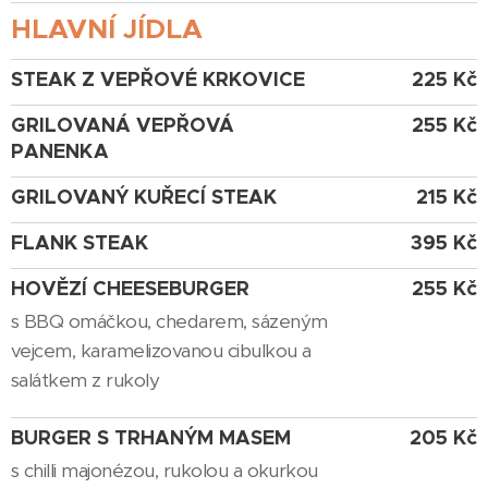
HLAVNÍ JÍDLA
STEAK Z VEPŘOVÉ KRKOVICE
225 Kč
GRILOVANÁ VEPŘOVÁ
255 Kč
PANENKA
GRILOVANÝ KUŘECÍ STEAK
215 Kč
FLANK STEAK
395 Kč
HOVĚZÍ CHEESEBURGER
255 Kč
s BBQ omáčkou, chedarem, sázeným
vejcem, karamelizovanou cibulkou a
salátkem z rukoly
BURGER S TRHANÝM MASEM
205 Kč
s chilli majonézou, rukolou a okurkou