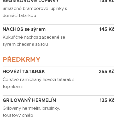
BRAMBOROVÉ LUPÍNKY
135 Kč
Smažené bramborové lupínky s
domácí tatarkou
NACHOS se sýrem
145 Kč
Kukuřičné nachos zapečené se
sýrem chedar a salsou
PŘEDKRMY
HOVĚZÍ TATARÁK
255 Kč
Čerstvě namíchaný hovězí tatarák s
topinkami
GRILOVANÝ HERMELÍN
135 Kč
Grilovaný hermelín, brusinky,
toustový chléb