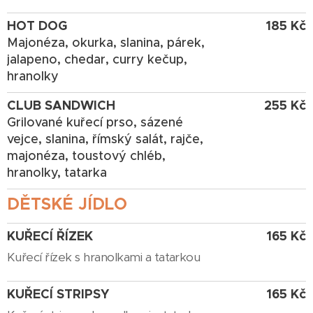
HOT DOG
185 Kč
Majonéza, okurka, slanina, párek,
jalapeno, chedar, curry kečup,
hranolky
CLUB SANDWICH
255 Kč
Grilované kuřecí prso, sázené
vejce, slanina, římský salát, rajče,
majonéza, toustový chléb,
hranolky, tatarka
DĚTSKÉ JÍDLO
KUŘECÍ ŘÍZEK
165 Kč
Kuřecí řízek s hranolkami a tatarkou
KUŘECÍ STRIPSY
165 Kč